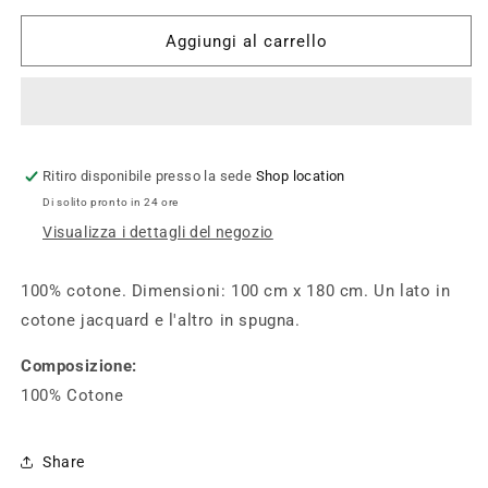
per
per
K132
K132
Aggiungi al carrello
-
-
Fouta
Fouta
a
a
righe
righe
con
con
frange
frange
Ritiro disponibile presso la sede
Shop location
Di solito pronto in 24 ore
Visualizza i dettagli del negozio
100% cotone. Dimensioni: 100 cm x 180 cm. Un lato in
cotone jacquard e l'altro in spugna.
Composizione:
100% Cotone
Share