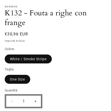
in
in
finestra
fi
KARIBAN
K132 - Fouta a righe con
modale
m
frange
Prezzo
€30,96 EUR
di
Imposte incluse.
listino
Colore
White / Smoke Stripe
Taglia
One Size
Quantità
Diminuisci
Aumenta
quantità
quantità