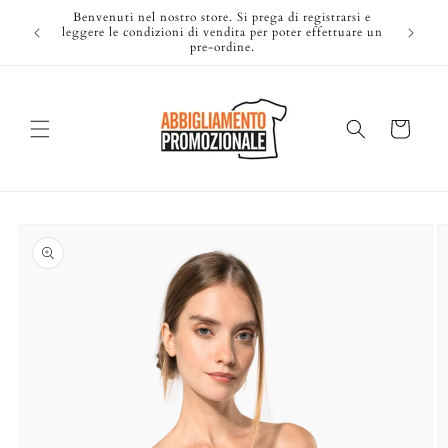
Vai
Benvenuti nel nostro store. Si prega di registrarsi e
direttamente
Ti
leggere le condizioni di vendita per poter effettuare un
ai contenuti
pre-ordine.
Carrello
Passa alle
informazioni
sul prodotto