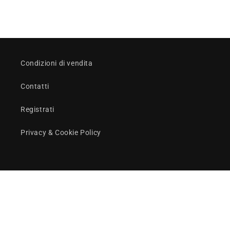
Condizioni di vendita
Contatti
Registrati
Privacy & Cookie Policy
Facebook
© 2026,
ABBIGLIAMENTO PROMOZIONALE
Powered by EasySocialRoma