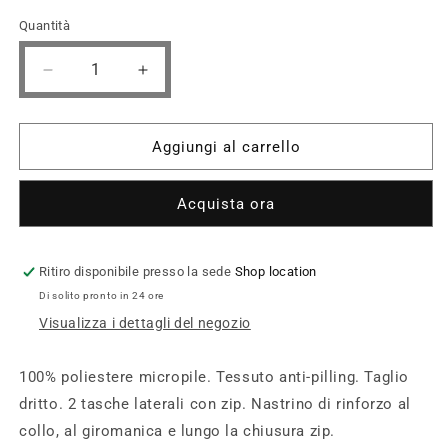
Quantità
Diminuisci
Aumenta
quantità
quantità
per
per
Bodywarmer
Bodywarmer
Aggiungi al carrello
micropile
micropile
donna
donna
(K906-
(K906-
Acquista ora
taglie-
taglie-
standard)
standard)
Ritiro disponibile presso la sede
Shop location
Di solito pronto in 24 ore
Visualizza i dettagli del negozio
100% poliestere micropile. Tessuto anti-pilling. Taglio
dritto. 2 tasche laterali con zip. Nastrino di rinforzo al
collo, al giromanica e lungo la chiusura zip.