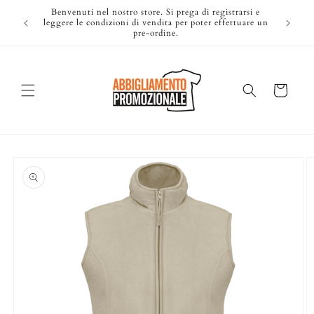
Vai
Benvenuti nel nostro store. Si prega di registrarsi e
direttamente
Ti
leggere le condizioni di vendita per poter effettuare un
ai contenuti
pre-ordine.
Carrello
Passa alle
informazioni
sul prodotto