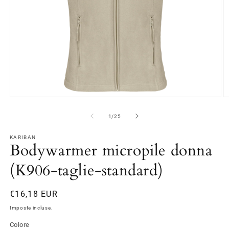
Apri
A
contenuti
c
multimediali
m
su
1
/
25
1
2
in
in
finestra
KARIBAN
fi
Bodywarmer micropile donna
modale
m
(K906-taglie-standard)
Prezzo
€16,18 EUR
di
Imposte incluse.
listino
Colore