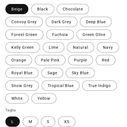
Beige
Black
Chocolate
Convoy Grey
Dark Grey
Deep Blue
Forest Green
Fuchsia
Green Olive
Kelly Green
Lime
Natural
Navy
Orange
Pale Pink
Purple
Red
Royal Blue
Sage
Sky Blue
Snow Grey
Tropical Blue
True Indigo
White
Yellow
Taglia
L
M
S
XS